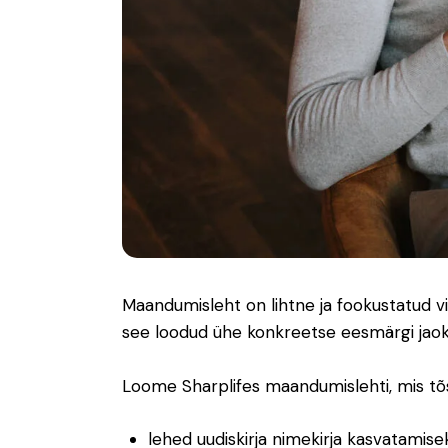
Maandumisleht on lihtne ja fookustatud vi
see loodud ühe konkreetse eesmärgi jaok
Loome Sharplifes maandumislehti, mis tõs
lehed uudiskirja nimekirja kasvatamise