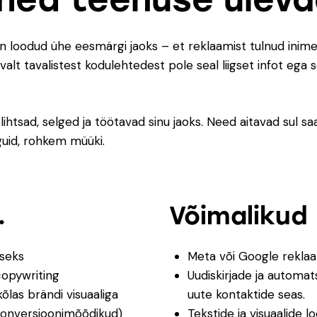
on loodud ühe eesmärgi jaoks – et reklaamist tulnud ini
nevalt tavalistest kodulehtedest pole seal liigset infot ega
lihtsad, selged ja töötavad sinu jaoks. Need aitavad sul
guid, rohkem müüki.
…
Võimalikud
iseks
Meta või Google reklaa
copywriting
Uudiskirjade ja automa
las brändi visuaaliga
uute kontaktide seas.
onversioonimõõdikud)
Tekstide ja visuaalide l