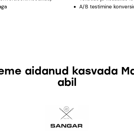
aga
A/B testimine konvers
oleme aidanud kasvada M
abil