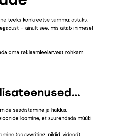
mene teeks konkreetse sammu: ostaks,
 segadust – ainult see, mis aitab inimesel
 saada oma reklaamieelarvest rohkem
 lisateenused…
mide seadistamine ja haldus.
tsioonide loomine, et suurendada müüki
oomine (copywriting, pildid, videod).