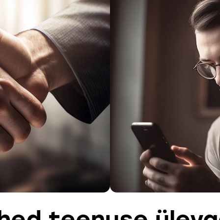
hed teenuse ülev