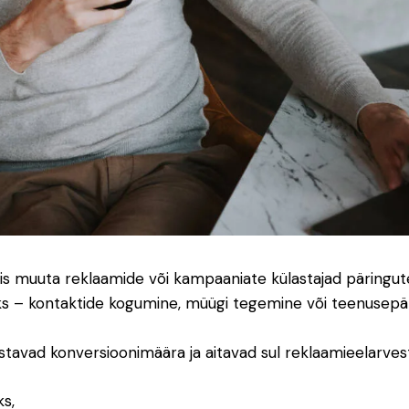
is muuta reklaamide või kampaaniate külastajad päringute
s – kontaktide kogumine, müügi tegemine või teenusepä
tavad konversioonimäära ja aitavad sul reklaamieelarves
ks,