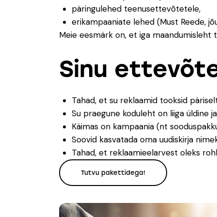
päringulehed teenusettevõtetele,
erikampaaniate lehed (Must Reede, jõ
Meie eesmärk on, et iga maandumisleht took
Sinu ettevõt
Tahad, et su reklaamid tooksid päriselt o
Su praegune koduleht on liiga üldine j
Käimas on kampaania (nt sooduspakkumi
Soovid kasvatada oma uudiskirja nimek
Tahad, et reklaamieelarvest oleks rohk
Tutvu pakettidega!