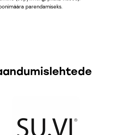
ioonimäära parendamiseks.
aandumislehtede