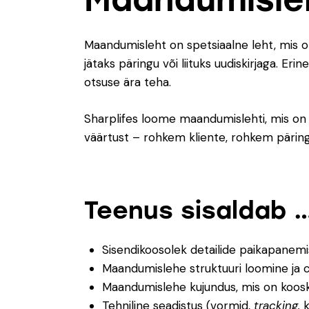
Maandumisleht on spetsiaalne leht, mis 
jätaks päringu või liituks uudiskirjaga. Eri
otsuse ära teha.
Sharplifes loome maandumislehti, mis on 
väärtust – rohkem kliente, rohkem pärin
Teenus sisaldab 
Sisendikoosolek detailide paikapanem
Maandumislehe struktuuri loomine ja 
Maandumislehe kujundus, mis on kooskõ
Tehniline seadistus (vormid,
tracking,
k