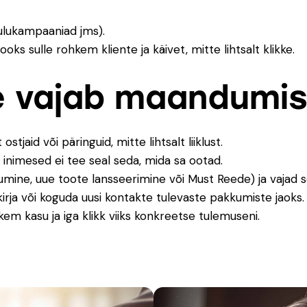
ulukampaaniad jms).
s sulle rohkem kliente ja käivet, mitte lihtsalt klikke.
e vajab maandumisl
stjaid või päringuid, mitte lihtsalt liiklust.
a inimesed ei tee seal seda, mida sa ootad.
ne, uue toote lansseerimine või Must Reede) ja vajad sel
irja või koguda uusi kontakte tulevaste pakkumiste jaoks.
em kasu ja iga klikk viiks konkreetse tulemuseni.