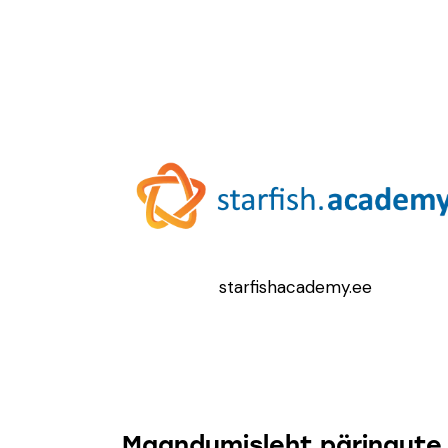
starfishacademy.ee
Maandumisleht päringute