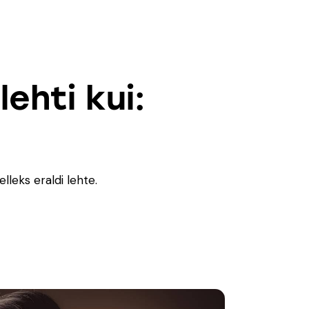
ehti kui:
leks eraldi lehte.