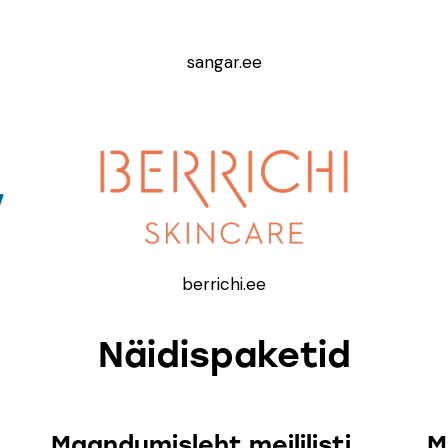
sangar.ee
berrichi.ee
Näidispaketid
Maandumisleht meililisti
M