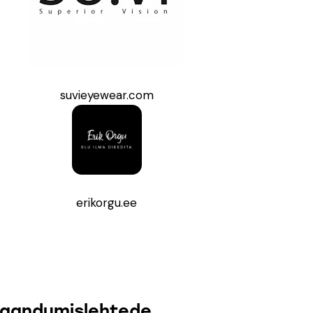
suvieyewear.com
erikorgu.ee
aandumislehtede