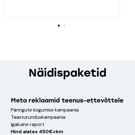
ja
Mu
Näidispaketid
Meta reklaamid teenus-ettevõttele
Päringute kogumise kampaania
Taasturunduskampaania
Igakuine raport
Hind alates 450€+km