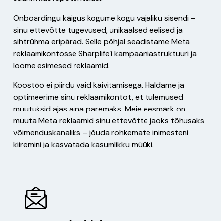
Onboardingu käigus kogume kogu vajaliku sisendi –
sinu ettevõtte tugevused, unikaalsed eelised ja
sihtrühma eripärad. Selle põhjal seadistame Meta
reklaamikontosse Sharplife’i kampaaniastruktuuri ja
loome esimesed reklaamid.
Koostöö ei piirdu vaid käivitamisega. Haldame ja
optimeerime sinu reklaamikontot, et tulemused
muutuksid ajas aina paremaks. Meie eesmärk on
muuta Meta reklaamid sinu ettevõtte jaoks tõhusaks
võimenduskanaliks – jõuda rohkemate inimesteni
kiiremini ja kasvatada kasumlikku müüki.