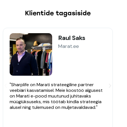
Klientide tagasiside
Raul Saks
Marat.ee
"Sharplife on Marati strateegiline partner
“K
veebiäri kasvatamisel. Meie koostöö algusest
O
on Marati e-pood muutunud juhitavaks
Sh
müügiüksuseks, mis töötab kindla strateegia
st
alusel ning tulemused on muljetavaldavad."
n
k
te
tu