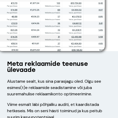
Meta reklaamide teenuse
ülevaade
Alustame sealt, kus sina parasjagu oled. Olgu see
esimes(t)e reklaamide seadistamine või juba
suuremahulise reklaamikonto optimeerimine.
Viime esmalt läbi põhjaliku auditi, et kaardistada
hetkeseis. Mis on seni hästi toiminud ja kus peitub
suurim kasvupotentsiaal.