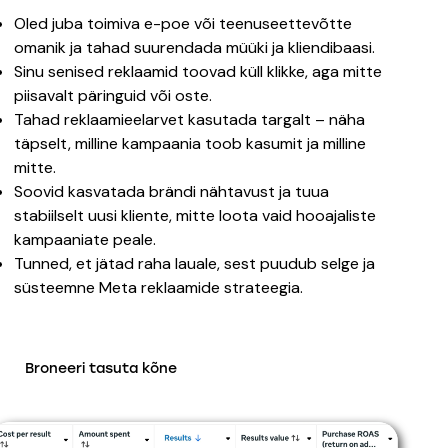
Oled juba toimiva e-poe või teenuseettevõtte
omanik ja tahad suurendada müüki ja kliendibaasi.
Sinu senised reklaamid toovad küll klikke, aga mitte
piisavalt päringuid või oste.
Tahad reklaamieelarvet kasutada targalt – näha
täpselt, milline kampaania toob kasumit ja milline
mitte.
Soovid kasvatada brändi nähtavust ja tuua
stabiilselt uusi kliente, mitte loota vaid hooajaliste
kampaaniate peale.
Tunned, et jätad raha lauale, sest puudub selge ja
süsteemne Meta reklaamide strateegia.
Broneeri tasuta kõne