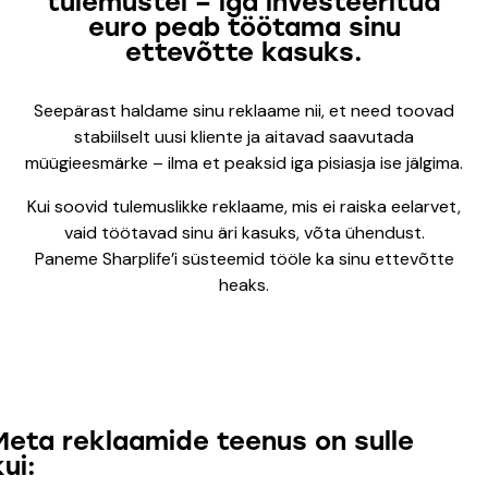
tulemustel – iga investeeritud
euro peab töötama sinu
ettevõtte kasuks.
Seepärast haldame sinu reklaame nii, et need toovad
stabiilselt uusi kliente ja aitavad saavutada
müügieesmärke – ilma et peaksid iga pisiasja ise jälgima.
Kui soovid tulemuslikke reklaame, mis ei raiska eelarvet,
vaid töötavad sinu äri kasuks, võta ühendust.
Paneme Sharplife’i süsteemid tööle ka sinu ettevõtte
heaks.
Meta reklaamide teenus on sulle
kui: