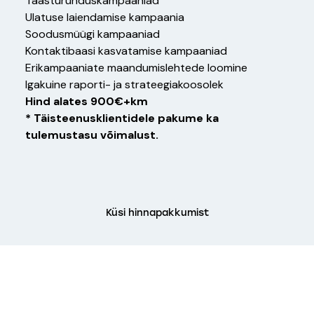
Taasturunduskampaaniad
Ulatuse laiendamise kampaania
Soodusmüügi kampaaniad
Kontaktibaasi kasvatamise kampaaniad
Erikampaaniate maandumislehtede loomine
Igakuine raporti- ja strateegiakoosolek
Hind alates 900€+km
* Täisteenusklientidele pakume ka
tulemustasu võimalust.
Küsi hinnapakkumist