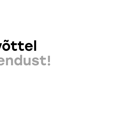
õttel
endust!