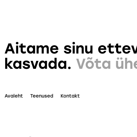
Aitame sinu ettev
kasvada.
Võta üh
Avaleht
Teenused
Kontakt