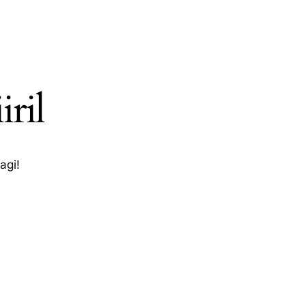
iril
agi!